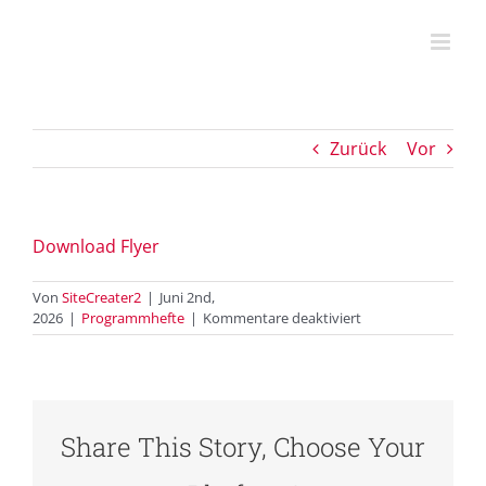
Zum
Inhalt
springen
Zurück
Vor
Download Flyer
Von
SiteCreater2
|
Juni 2nd,
für
2026
|
Programmhefte
|
Kommentare deaktiviert
Mentale
Gesundheit
und
Resilienz
–
Share This Story, Choose Your
offene
Workshops
und