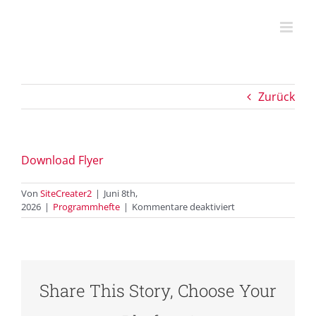
Zum
Inhalt
springen
Zurück
Download Flyer
Von
SiteCreater2
|
Juni 8th,
für
2026
|
Programmhefte
|
Kommentare deaktiviert
Theater
und
Film
Share This Story, Choose Your