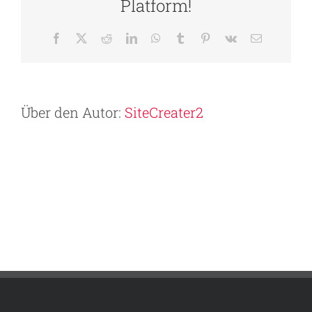
Platform!
Facebook
X
Reddit
LinkedIn
WhatsApp
Tumblr
Pinterest
Vk
E-
Mail
Über den Autor:
SiteCreater2